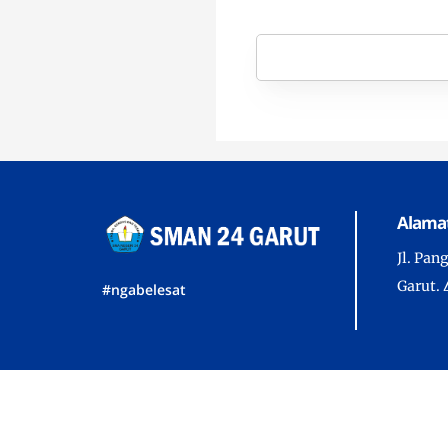
Alama
Jl. Pa
Garut. 
#ngabelesat