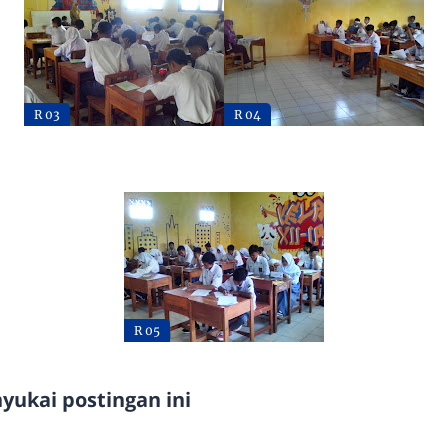
R 03
R 04
R 05
ukai postingan ini